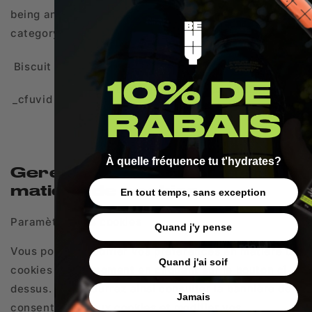
being analyzed and have not been classified into a
category as yet.
Description
Biscuit
Duree
La description n'est pas disponible
_cfuvid
session
pour le moment.
À quelle fréquence tu t'hydrates?
Gerer les preferences en
matiere de cookies
En tout temps, sans exception
Paramètres des cookies
Quand j'y pense
Vous pouvez modifier vos préférences en matière de
Quand j'ai soif
cookies à tout moment en cliquant sur le bouton ci-
dessus. Vous pourrez ainsi consulter la bannière de
Jamais
consentement aux cookies et modifier vos