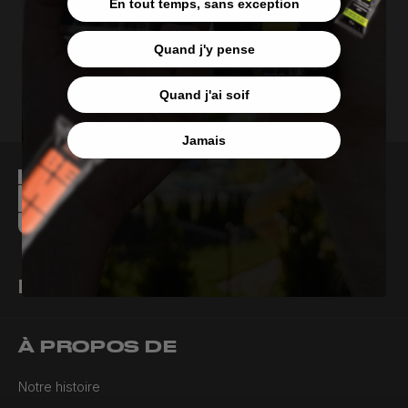
En tout temps, sans exception
confidentialité.
Quand j'y pense
S'ABONNER
Quand j'ai soif
Jamais
Élève-toi naturellement.
À PROPOS DE
Notre histoire