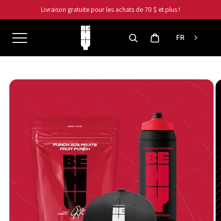
et
Livraison gratuite pour les achats de 70 $ et plus !
passer
au
contenu
Panier
FR
Passer aux
informations
produits